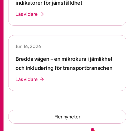
indikatorer för jämställdhet
Läs vidare
arrow_forward
Jun 16, 2026
Bredda vägen – en mikrokurs i jämlikhet
och inkludering för transportbranschen
Läs vidare
arrow_forward
Fler nyheter