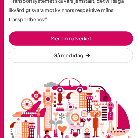
”Transportsystemet ska vara jämställt, det vill säga
likvärdigt svara mot kvinnors respektive mäns
transportbehov".
Mer om nätverket
Gå med idag
arrow_forward