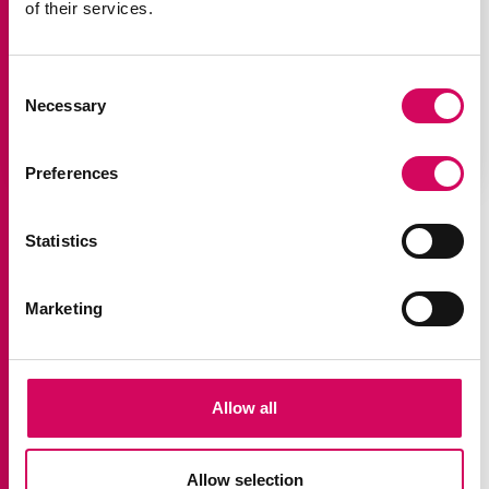
of their services.
Som medlem får du möjlighet att träffa andra
med intresse av att driva jämställdhetsfrågor
inom trafik- och samhällsutvecklingen.
Consent
Necessary
Selection
Nätverket ordnar nätverksträffar på olika
platser i landet och webbseminarier.
Preferences
Statistics
Aktuellt
Marketing
Våra senaste nyheter och
aktiviteter
Allow all
Här kan du läsa om nätverkets senaste aktiviteter och
Allow selection
nyheter.