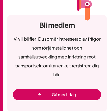
Bli medlem
Vi vill bli fler! Du som är intresserad av frågor
som rör jämställdhet och
samhällsutveckling med inriktning mot
transportsektorn kan enkelt registrera dig
här.
Gå med idag
arrow_forward