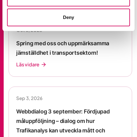
Deny
Oct 3, 2026
Spring med oss och uppmärksamma
jämställdhet i transportsektorn!
Läs vidare
arrow_forward
Sep 3, 2026
Webbdialog 3 september: Fördjupad
måluppföljning – dialog om hur
Trafikanalys kan utveckla mått och