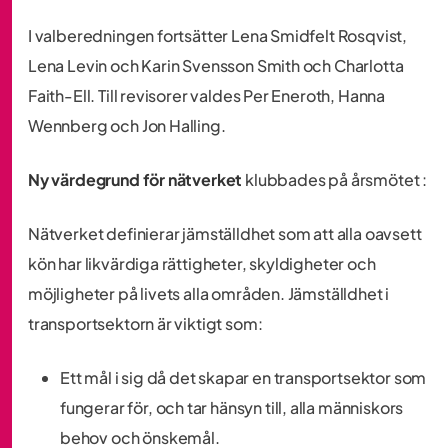
I valberedningen fortsätter Lena Smidfelt Rosqvist,
Lena Levin och Karin Svensson Smith och Charlotta
Faith-Ell. Till revisorer valdes Per Eneroth, Hanna
Wennberg och Jon Halling.
Ny värdegrund för nätverket
klubbades på årsmötet :
Nätverket definierar jämställdhet som att alla oavsett
kön har likvärdiga rättigheter, skyldigheter och
möjligheter på livets alla områden. Jämställdhet i
transportsektorn är viktigt som:
Ett mål i sig då det skapar en transportsektor som
fungerar för, och tar hänsyn till, alla människors
behov och önskemål.