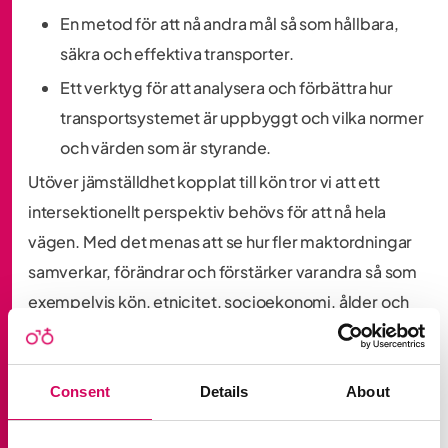
En metod för att nå andra mål så som hållbara,
säkra och effektiva transporter.
Ett verktyg för att analysera och förbättra hur
transportsystemet är uppbyggt och vilka normer
och värden som är styrande.
Utöver jämställdhet kopplat till kön tror vi att ett
intersektionellt perspektiv behövs för att nå hela
vägen. Med det menas att se hur fler maktordningar
samverkar, förändrar och förstärker varandra så som
exempelvis kön, etnicitet, socioekonomi, ålder och
funktionsförmåga. Ledord för nätverket är alltid kön,
aldrig bara kön.
Consent
Details
About
Nätverkets 20 års-jubileum uppmärksammades
genom att Karin Svensson-Smith, som var med och