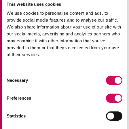
This website uses cookies
grundade nätverket, höll en kortare presentation om
We use cookies to personalise content and ads, to
nätverkets historia. Den följdes av en workshop där
provide social media features and to analyse our traffic.
deltagarna fick diskutera nätverkets ambitioner
We also share information about your use of our site with
framöver. Styrelsen kommer ta arbetet vidare utifrån
our social media, advertising and analytics partners who
may combine it with other information that you’ve
diskussionerna på årsmötet.
provided to them or that they’ve collected from your use
of their services.
Nätverkets fina priser delades ut.
Till årets
jämställdhetsstjärna 2021 utsågs Jennie Argerich och
Consent
Birgitta Nylander från Stockholms stad för sin metod
Necessary
Selection
för jämställdhetsanalys i planeringen inom
exploateringsprocessen.
Preferences
Ellen Lycke och Julia Nyberg tilldelades pris för bästa
Statistics
studentuppsats inom jämställdhet, trafik och
transport. Pristagarna höll kortare föredrag om sitt