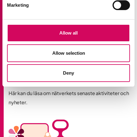
arbete.
Marketing
Allow all
Allow selection
Aktuellt
Deny
Fler liknande inlägg
Här kan du läsa om nätverkets senaste aktiviteter och
nyheter.