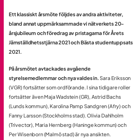
Ett klassiskt årsmöte följdes av andra aktiviteter,
bland annat uppmärksammade vi nätverkets 20-
årsjubileum och föredrag av pristagarna för Årets
Jämställdhetsstjärna 2021 och Bästa studentuppsats
2021.
På årsmötet avtackades avgående
styrelsemedlemmar och nya valdes in.
Sara Eriksson
(VGR) fortsätter som ordförande. I sina tidigare roller
fortsätter även Maja Wadstein (GR), Astrid Bachs
(Lunds kommun), Karolina Pamp Sandgren (Afry) och
Fanny Larsson (Stockholms stad). Olivia Dahlholm
(Trivector), Maria Hernberg (Haninge kommun) och
Per Wisenborn (Malmö stad) är nya ansikten.