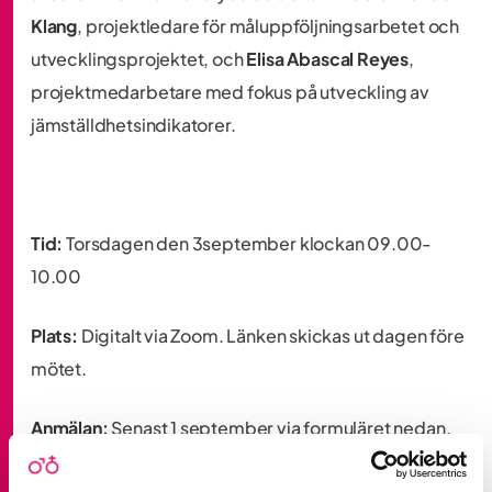
Klang
, projektledare för måluppföljningsarbetet och
utvecklingsprojektet, och
Elisa Abascal Reyes
,
projektmedarbetare med fokus på utveckling av
jämställdhetsindikatorer.
Tid:
Torsdagen den 3september klockan 09.00-
10.00
‍Plats:
Digitalt via Zoom. Länken skickas ut dagen före
mötet.
‍Anmälan:
Senast 1 september via formuläret nedan.
Frågor kan ställas till info@jamstalldtransport.se