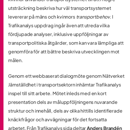
utsträckning beskriva hur väl transportsystemet
levererar på mäns och kvinnors
transportbehov.
I
Trafikanalys uppdrag ingår även att utreda vilka
fördjupade analyser, inklusive uppföljningar av
transportpolitiska åtgärder, som kan vara lämpliga att
genomföra för att bättre beskriva utvecklingen mot
målen.
Genom ett webbaserat dialogmöte genom Nätverket
Jämställdhet i transportsektorn inhämtar Trafikanalys
inspel till sitt arbete. Mötet inleds med en kort
presentation dels av måluppföljningens nuvarande
struktur och innehåll, dels av olika hittills identifierade
knäckfrågor och avvägningar för det fortsatta
arbetet. Från Trafikanalys sida deltar
Anders Brandén