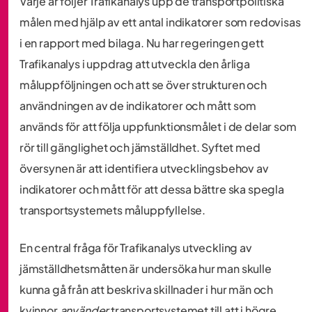
Varje år följer Trafikanalys upp de transportpolitiska
målen med hjälp av ett antal indikatorer som redovisas
i en rapport med bilaga. Nu har regeringen gett
Trafikanalys i uppdrag att utveckla den årliga
måluppföljningen och att se över strukturen och
användningen av de indikatorer och mått som
används för att följa uppfunktionsmålet i de delar som
rör till gänglighet och jämställdhet. Syftet med
översynen är att identifiera utvecklingsbehov av
indikatorer och mått för att dessa bättre ska spegla
transportsystemets måluppfyllelse.
En central fråga för Trafikanalys utveckling av
jämställdhetsmåtten är undersöka hur man skulle
kunna gå från att beskriva skillnader i hur män och
kvinnor
använder
transportsystemet till att i högre