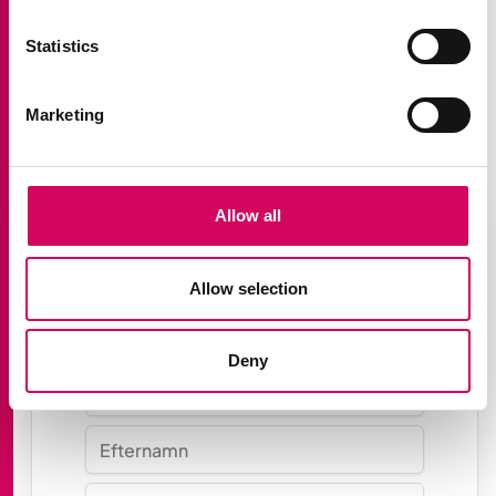
Statistics
Marketing
Allow all
Anmäl dig genom att fylla i
Allow selection
formuläret
Deny