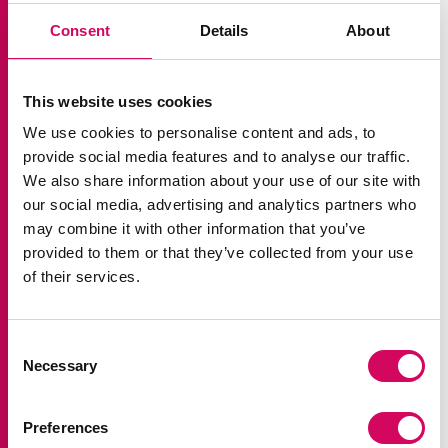
Consent
Details
About
Läs mer om de transportpolitiska målen:
This website uses cookies
Trafikanalys uppföljning av de transportpolitiska
We use cookies to personalise content and ads, to
provide social media features and to analyse our traffic.
målen
We also share information about your use of our site with
our social media, advertising and analytics partners who
Uppdrag till Trafikanalys att utveckla uppföljningen av
may combine it with other information that you’ve
de transportpolitiska målen
provided to them or that they’ve collected from your use
of their services.
Consent
Necessary
Selection
Preferences